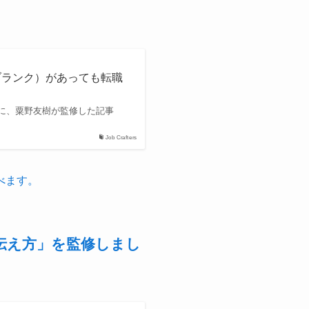
ブランク）があっても転職
に、粟野友樹が監修した記事
Job Crafters
べます。
伝え方」を監修しまし