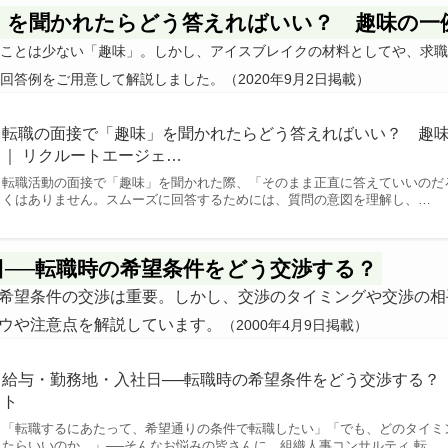
」を聞かれたらどう答えればいい？ 趣味の一
ことは少ない「趣味」。しかし、アイスブレイクの材料としてや、求職
回答例をご用意して解説しました。（2020年9月2日掲載）
転職の面接で「趣味」を聞かれたらどう答えればいい？ 趣
｜ リクルートエージェ…
転職活動の面接で「趣味」を聞かれた際、「そのまま正直に答えていいのだ
くはありません。スムーズに回答するためには、質問の意図を理解し、…
日──転職時の希望条件をどう交渉する？
希望条件の交渉は重要。しかし、交渉のタイミングや交渉の相
ウや注意点を解説しています。
（2000年4月9日掲載）
給与・勤務地・入社日──転職時の希望条件をどう交渉する？ 
ト
「転職するにあたって、希望通りの条件で転職したい」「でも、どのタイミ
たらいいのか…」──そんなお悩みの皆さんに、組織人事コンサルティ 転…