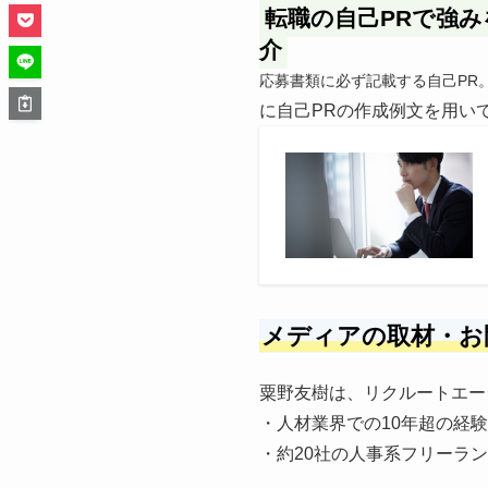
転職の自己PRで強
介
応募書類に必ず記載する自己PR
に自己PRの作成例文を用い
メディアの取材・お
粟野友樹は、リクルートエー
・人材業界での10年超の経験
・約20社の人事系フリーラ